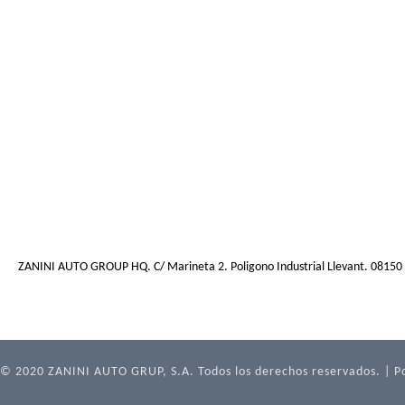
ZANINI AUTO GROUP HQ. C/ Marineta 2. Poligono Industrial Llevant. 08150 Pa
© 2020 ZANINI AUTO GRUP, S.A. Todos los derechos reservados. |
P