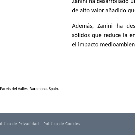
Zanini ha desarrollado 
de alto valor añadido que
Además, Zanini ha des
sólidos que reduce la e
el impacto medioambient
rets del Vallés. Barcelona. Spain.
olítica de Privacidad
|
Política de Cookies