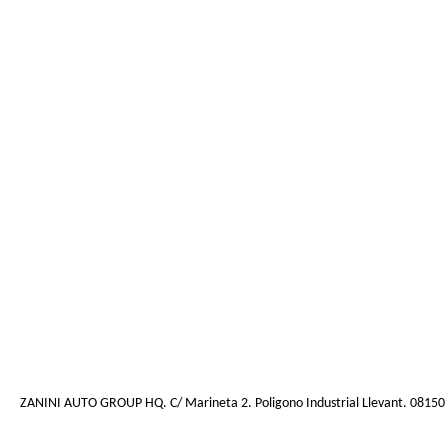
ZANINI AUTO GROUP HQ. C/ Marineta 2. Poligono Industrial Llevant. 08150 Pa